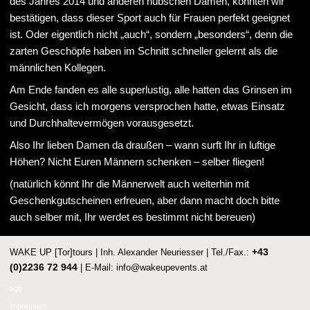
des Jahres 2014 und anderen hübschen Damen, konnten wir
bestätigen, dass dieser Sport auch für Frauen perfekt geeignet
ist. Oder eigentlich nicht „auch“, sondern „besonders“, denn die
zarten Geschöpfe haben im Schnitt schneller gelernt als die
männlichen Kollegen.
Am Ende fanden es alle superlustig, alle hatten das Grinsen im
Gesicht, dass ich morgens versprochen hatte, etwas Einsatz
und Durchhaltevermögen vorausgesetzt.
Also Ihr lieben Damen da draußen – wann surft Ihr in luftige
Höhen? Nicht Euren Männern schenken – selber fliegen!
(natürlich könnt Ihr die Männerwelt auch weiterhin mit
Geschenkgutscheinen erfreuen, aber dann macht doch bitte
auch selber mit, Ihr werdet es bestimmt nicht bereuen)
+43
WAKE UP [Tor]tours | Inh. Alexander Neuriesser | Tel./Fax.:
(0)2236 72 944
| E-Mail:
info@wakeupevents.at
agb
impressum